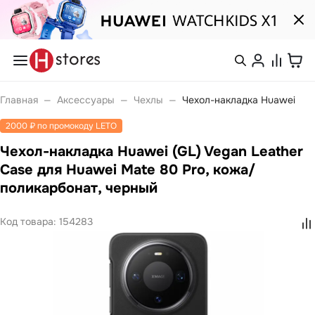
Каталог
Смартфоны
nova
Войти или
Главная
—
Аксессуары
—
Чехлы
—
Чехол-накладка Huawei
Pura
зарегистрироваться
Носимые устройства
2000 ₽ по промокоду LETO
Watch
Watch Fit
Чехол-накладка Huawei (GL) Vegan Leather
Каталог
Watch GT
Watch Ultimate
Case для Huawei Mate 80 Pro, кожа/
Watch Kids
поликарбонат, черный
Band 10
Покупателям
Band 11
Ноутбуки
Код товара:
154283
Компания
MateBook
MateBook D
MateBook GT
С нами
Планшеты
удобно
MatePad Pro
MatePad SE
MatePad 11
Связаться