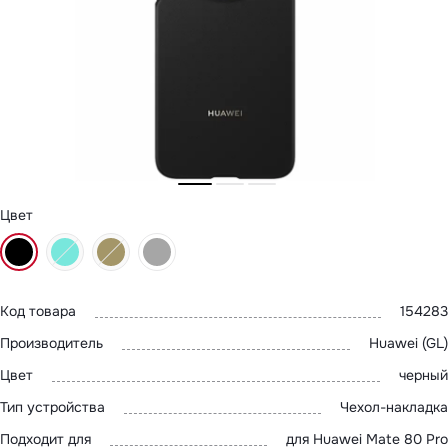
MatePad 12
с нами
MatePad Mini
Мультимедиа
Наушники
Адреса
Мониторы
магазинов
Аксессуары
Чехлы
Стилусы
Сетевое оборудование
Кабели и адаптеры
Защитные пленки
Зарядные устройства
Цвет
Сумки и рюкзаки
Клавиатуры и мыши
Ремешки
Умные очки
Красота и здоровье
Поисковые трекеры
Код товара
154283
Роутеры
Производитель
Huawei (GL)
Цвет
черный
Тип устройства
Чехол-накладка
Подходит для
для Huawei Mate 80 Pro