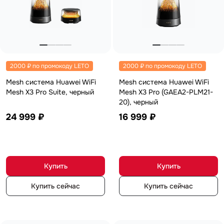
MatePad 12
с нами
MatePad Mini
Мультимедиа
Наушники
Адреса
Мониторы
магазинов
Аксессуары
Чехлы
Стилусы
2000 ₽ по промокоду LETO
2000 ₽ по промокоду LETO
Сетевое оборудование
Mesh система Huawei WiFi
Mesh система Huawei WiFi
Кабели и адаптеры
Mesh X3 Pro Suite, черный
Защитные пленки
Mesh X3 Pro (GAEA2-PLM21-
Зарядные устройства
20), черный
Сумки и рюкзаки
24 999 ₽
16 999 ₽
Клавиатуры и мыши
Ремешки
Умные очки
Красота и здоровье
Поисковые трекеры
Роутеры
Купить
Купить
Купить сейчас
Купить сейчас