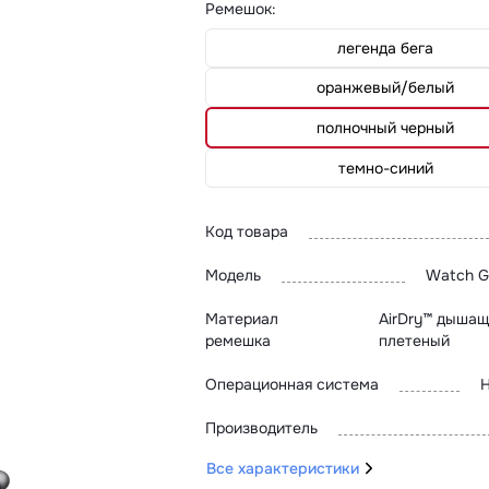
Ремешок
:
легенда бега
оранжевый/белый
полночный черный
темно-синий
Код товара
Модель
Watch G
Материал
AirDry™ дыша
ремешка
плетеный
Операционная система
Производитель
Все характеристики