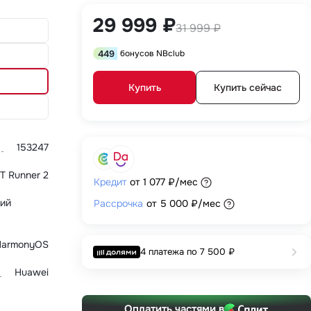
29 999 ₽
31 999 ₽
449
бонусов NBclub
Купить
Купить сейчас
153247
T Runner 2
Кредит
от
1 077 ₽
/мес
щий
Рассрочка
от
5 000 ₽
/мес
HarmonyOS
4 платежа по
7 500 ₽
Huawei
Оплатить частями в