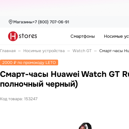
Магазины
+7 (800) 707-06-91
Каталог
Смартфоны
Смартфоны
Носимые ус
nova
Pura
Носимые устройства
Войти или
Главная
—
Носимые устройства
—
Watch GT
—
Смарт-часы Hu
Watch
зарегистрироваться
Watch Fit
2000 ₽ по промокоду LETO
Watch GT
Watch Ultimate
Смарт-часы Huawei Watch GT Ru
Каталог
Watch Kids
Band 10
полночный черный)
Band 11
Ноутбуки
Покупателям
MateBook
Код товара:
153247
MateBook D
MateBook GT
Компания
Планшеты
MatePad Pro
С нами
MatePad SE
удобно
MatePad 11