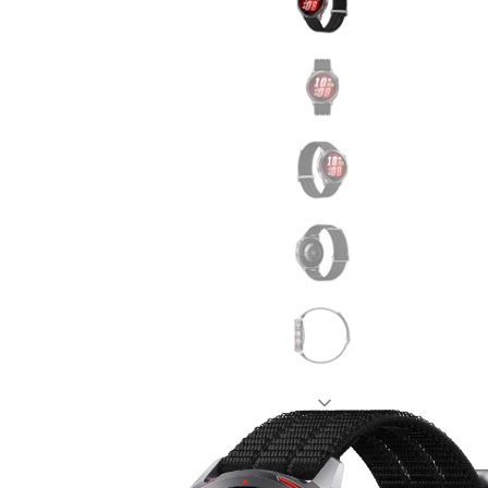
MatePad 12
MatePad Mini
Связаться
Мультимедиа
с нами
Наушники
Мониторы
Аксессуары
Адреса
Чехлы
магазинов
Стилусы
Сетевое оборудование
Кабели и адаптеры
Защитные пленки
Зарядные устройства
Сумки и рюкзаки
Клавиатуры и мыши
Ремешки
Умные очки
Красота и здоровье
Поисковые трекеры
Роутеры