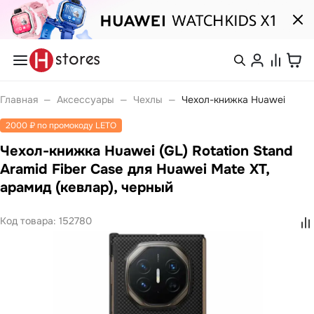
Каталог
Смартфоны
nova
Войти или
Главная
—
Аксессуары
—
Чехлы
—
Чехол-книжка Huawei
Pura
зарегистрироваться
Носимые устройства
2000 ₽ по промокоду LETO
Watch
Watch Fit
Чехол-книжка Huawei (GL) Rotation Stand
Каталог
Watch GT
Watch Ultimate
Aramid Fiber Case для Huawei Mate XT,
Watch Kids
арамид (кевлар), черный
Band 10
Покупателям
Band 11
Ноутбуки
Код товара:
152780
Компания
MateBook
MateBook D
MateBook GT
С нами
Планшеты
удобно
MatePad Pro
MatePad SE
MatePad 11
Связаться