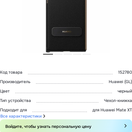
MatePad 12
с нами
MatePad Mini
Мультимедиа
Наушники
Адреса
Мониторы
магазинов
Аксессуары
Чехлы
Стилусы
Сетевое оборудование
Кабели и адаптеры
Защитные пленки
Зарядные устройства
Сумки и рюкзаки
Клавиатуры и мыши
Код товара
152780
Ремешки
Умные очки
Производитель
Huawei (GL)
Красота и здоровье
Цвет
черный
Поисковые трекеры
Роутеры
Тип устройства
Чехол-книжка
Подходит для
для Huawei Mate XT
Все характеристики
Войдите, чтобы узнать персональную цену