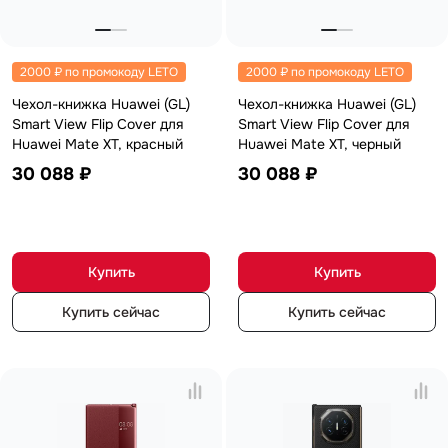
MatePad SE
с нами
MatePad 11
MatePad 12
MatePad Mini
Адреса
2000 ₽ по промокоду LETO
2000 ₽ по промокоду LETO
Мультимедиа
магазинов
Наушники
Чехол-книжка Huawei (GL)
Чехол-книжка Huawei (GL)
Мониторы
Smart View Flip Cover для
Smart View Flip Cover для
Аксессуары
Huawei Mate XT, красный
Huawei Mate XT, черный
Чехлы
Стилусы
30 088 ₽
30 088 ₽
Сетевое оборудование
Кабели и адаптеры
Защитные пленки
Зарядные устройства
Сумки и рюкзаки
Купить
Купить
Клавиатуры и мыши
Ремешки
Умные очки
Купить сейчас
Купить сейчас
Красота и здоровье
Поисковые трекеры
Роутеры