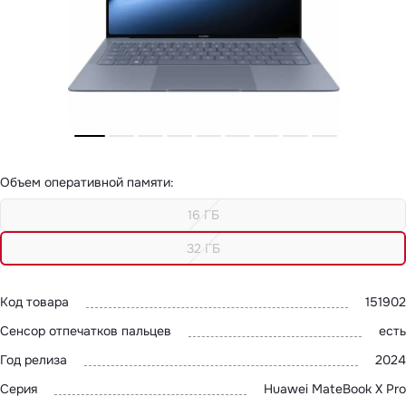
MatePad 12
с нами
MatePad Mini
Мультимедиа
Наушники
Адреса
Мониторы
магазинов
Аксессуары
Чехлы
Стилусы
Сетевое оборудование
Кабели и адаптеры
Защитные пленки
Объем оперативной памяти
:
Зарядные устройства
Сумки и рюкзаки
16 ГБ
Клавиатуры и мыши
Ремешки
Умные очки
32 ГБ
Красота и здоровье
Поисковые трекеры
Роутеры
Код товара
151902
Сенсор отпечатков пальцев
есть
Год релиза
2024
Серия
Huawei MateBook X Pro