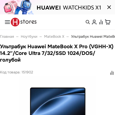
Каталог
Смартфоны
nova
Войти или
Главная
—
Ноутбуки
—
MateBook X
—
Ультрабук Huawei MateBo
Pura
зарегистрироваться
Носимые устройства
Ультрабук Huawei MateBook X Pro (VGHH-X)
Watch
Watch Fit
14.2″/Core Ultra 7/32/SSD 1024/DOS/
Каталог
Watch GT
голубой
Watch Ultimate
Watch Kids
Band 10
Покупателям
Код товара:
151902
Band 11
Ноутбуки
Компания
MateBook
MateBook D
MateBook GT
С нами
Планшеты
удобно
MatePad Pro
MatePad SE
MatePad 11
Связаться