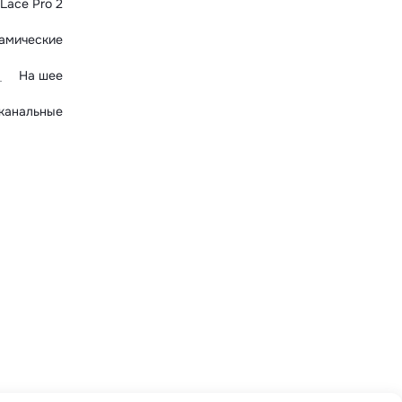
Lace Pro 2
амические
На шее
канальные