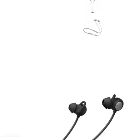
MatePad 12
MatePad Mini
Связаться
Мультимедиа
с нами
Наушники
Мониторы
Аксессуары
Адреса
Чехлы
магазинов
Стилусы
Сетевое оборудование
Кабели и адаптеры
Защитные пленки
Зарядные устройства
Сумки и рюкзаки
Клавиатуры и мыши
Ремешки
Умные очки
Красота и здоровье
Поисковые трекеры
Роутеры