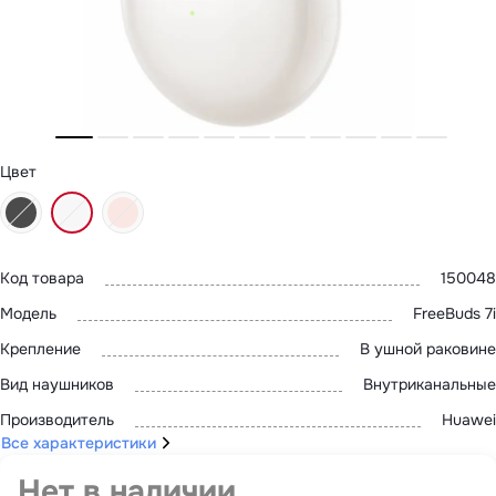
MatePad 12
с нами
MatePad Mini
Мультимедиа
Наушники
Адреса
Мониторы
магазинов
Аксессуары
Чехлы
Стилусы
Сетевое оборудование
Цвет
Кабели и адаптеры
Защитные пленки
Зарядные устройства
Сумки и рюкзаки
Клавиатуры и мыши
Код товара
150048
Ремешки
Умные очки
Модель
FreeBuds 7i
Красота и здоровье
Поисковые трекеры
Крепление
В ушной раковине
Роутеры
Вид наушников
Внутриканальные
Производитель
Huawei
Все характеристики
Нет в наличии