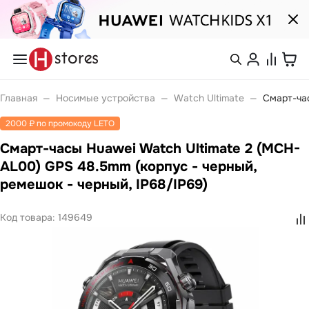
Каталог
Смартфоны
nova
Войти или
Главная
—
Носимые устройства
—
Watch Ultimate
—
Смарт-час
Pura
зарегистрироваться
Носимые устройства
2000 ₽ по промокоду LETO
Watch
Watch Fit
Смарт-часы Huawei Watch Ultimate 2 (MCH-
Каталог
Watch GT
Watch Ultimate
AL00) GPS 48.5mm (корпус - черный,
Watch Kids
ремешок - черный, IP68/IP69)
Band 10
Покупателям
Band 11
Ноутбуки
Код товара:
149649
Компания
MateBook
MateBook D
MateBook GT
С нами
Планшеты
удобно
MatePad Pro
MatePad SE
MatePad 11
Связаться