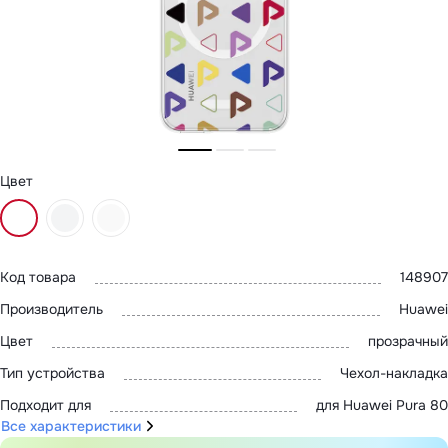
MatePad 12
с нами
MatePad Mini
Мультимедиа
Наушники
Адреса
Мониторы
магазинов
Аксессуары
Чехлы
Стилусы
Сетевое оборудование
Кабели и адаптеры
Цвет
Защитные пленки
Зарядные устройства
Сумки и рюкзаки
Клавиатуры и мыши
Ремешки
Умные очки
Код товара
148907
Красота и здоровье
Производитель
Huawei
Поисковые трекеры
Роутеры
Цвет
прозрачный
Тип устройства
Чехол-накладка
Подходит для
для Huawei Pura 80
Все характеристики