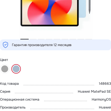
MatePad 12
с нами
MatePad Mini
Мультимедиа
Наушники
Адреса
Мониторы
магазинов
Аксессуары
Чехлы
Стилусы
Сетевое оборудование
Кабели и адаптеры
Гарантия производителя 12 месяцев
Защитные пленки
Зарядные устройства
Сумки и рюкзаки
Клавиатуры и мыши
Цвет
Ремешки
Умные очки
Красота и здоровье
Поисковые трекеры
Роутеры
Код товара
148663
Серия
Huawei MatePad SE
Операционная система
HarmonyOS
Производитель
Huawei