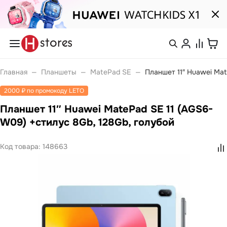
Каталог
Смартфоны
nova
Войти или
Главная
—
Планшеты
—
MatePad SE
—
Планшет 11″ Huawei Mat
Pura
зарегистрироваться
Носимые устройства
2000 ₽ по промокоду LETO
Watch
Watch Fit
Планшет 11″ Huawei MatePad SE 11 (AGS6-
Каталог
Watch GT
Watch Ultimate
W09) +стилус 8Gb, 128Gb, голубой
Watch Kids
Band 10
Покупателям
Код товара:
148663
Band 11
Ноутбуки
Компания
MateBook
MateBook D
MateBook GT
С нами
Планшеты
удобно
MatePad Pro
MatePad SE
MatePad 11
Связаться