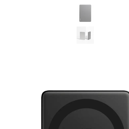
MatePad 12
MatePad Mini
Связаться
Мультимедиа
с нами
Наушники
Мониторы
Аксессуары
Адреса
Чехлы
магазинов
Стилусы
Сетевое оборудование
Кабели и адаптеры
Защитные пленки
Зарядные устройства
Сумки и рюкзаки
Клавиатуры и мыши
Ремешки
Умные очки
Красота и здоровье
Поисковые трекеры
Роутеры