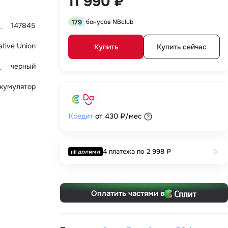
11 990 ₽
179
бонусов NBclub
147845
ative Union
Купить
Купить сейчас
черный
кумулятор
Кредит
от
430 ₽
/мес
4 платежа по
2 998 ₽
Оплатить частями в