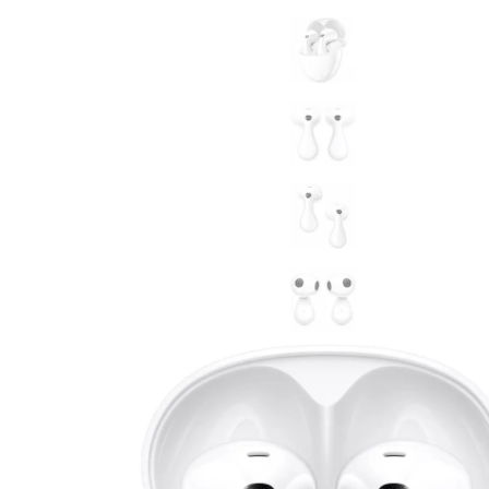
MatePad 12
MatePad Mini
Связаться
Мультимедиа
с нами
Наушники
Мониторы
Аксессуары
Адреса
Чехлы
магазинов
Стилусы
Сетевое оборудование
Кабели и адаптеры
Защитные пленки
Зарядные устройства
Сумки и рюкзаки
Клавиатуры и мыши
Ремешки
Умные очки
Красота и здоровье
Поисковые трекеры
Роутеры