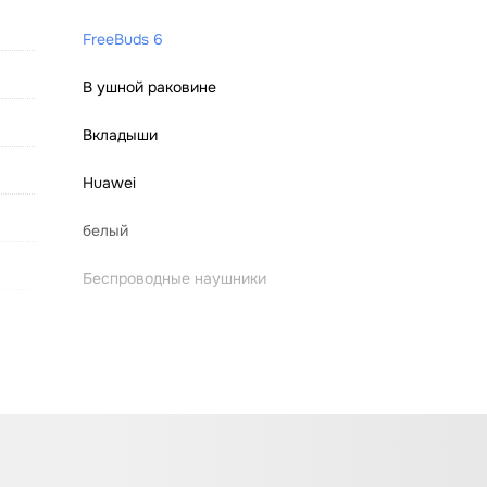
FreeBuds 6
В ушной раковине
Вкладыши
Huawei
белый
Беспроводные наушники