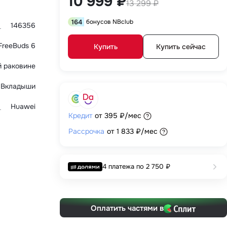
10 999 ₽
13 299 ₽
164
бонусов NBclub
146356
FreeBuds 6
Купить
Купить сейчас
й раковине
Вкладыши
Huawei
Кредит
от
395 ₽
/мес
Рассрочка
от
1 833 ₽
/мес
4 платежа по
2 750 ₽
Оплатить частями в