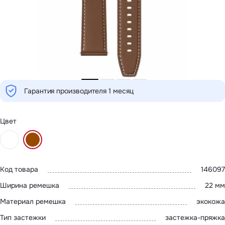
MatePad SE
с нами
MatePad 11
MatePad 12
MatePad Mini
Адреса
Мультимедиа
магазинов
Наушники
Мониторы
Аксессуары
Чехлы
Стилусы
Гарантия производителя 1 месяц
Сетевое оборудование
Кабели и адаптеры
Защитные пленки
Зарядные устройства
Цвет
Сумки и рюкзаки
Клавиатуры и мыши
Ремешки
Умные очки
Красота и здоровье
Код товара
146097
Поисковые трекеры
Роутеры
Ширина ремешка
22 мм
Материал ремешка
экокожа
Тип застежки
застежка-пряжка