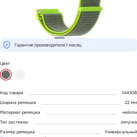
MatePad 12
с нами
MatePad Mini
Мультимедиа
Наушники
Адреса
Мониторы
магазинов
Аксессуары
Чехлы
Стилусы
Гарантия производителя 1 месяц
Сетевое оборудование
Кабели и адаптеры
Защитные пленки
Зарядные устройства
Цвет
Сумки и рюкзаки
Клавиатуры и мыши
Ремешки
Умные очки
Красота и здоровье
Код товара
144308
Поисковые трекеры
Роутеры
Ширина ремешка
22 мм
Материал ремешка
нейлон
Тип застежки
липучка
Размер ремешка
Универсальный