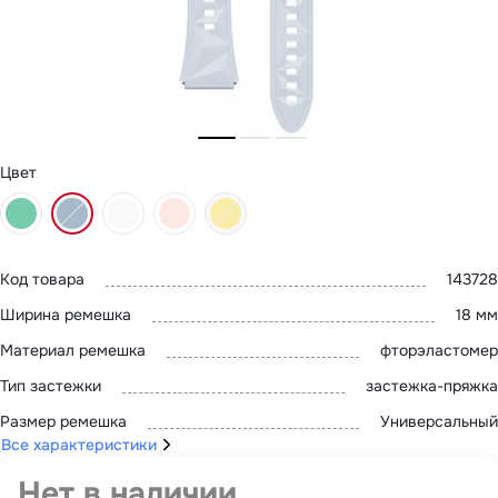
MatePad 12
с нами
MatePad Mini
Мультимедиа
Наушники
Адреса
Мониторы
магазинов
Аксессуары
Чехлы
Стилусы
Сетевое оборудование
Цвет
Кабели и адаптеры
Защитные пленки
Зарядные устройства
Сумки и рюкзаки
Клавиатуры и мыши
Код товара
143728
Ремешки
Умные очки
Ширина ремешка
18 мм
Красота и здоровье
Поисковые трекеры
Материал ремешка
фторэластомер
Роутеры
Тип застежки
застежка-пряжка
Размер ремешка
Универсальный
Все характеристики
Нет в наличии