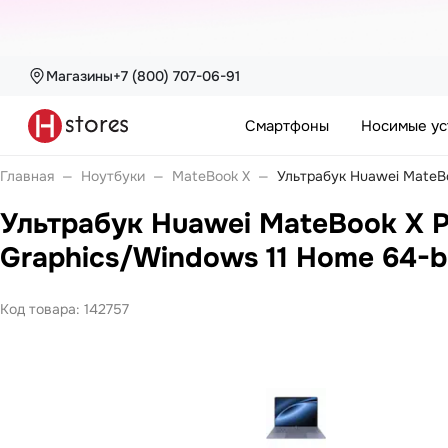
Магазины
+7 (800) 707-06-91
Каталог
Смартфоны
Смартфоны
Носимые ус
nova
Pura
Носимые устройства
Войти или
Главная
—
Ноутбуки
—
MateBook X
—
Ультрабук Huawei MateBo
Watch
зарегистрироваться
Watch Fit
Ультрабук Huawei MateBook X Pr
Watch GT
Watch Ultimate
Graphics/Windows 11 Home 64-b
Каталог
Watch Kids
Band 10
Band 11
Ноутбуки
Код товара:
142757
Покупателям
MateBook
MateBook D
MateBook GT
Компания
Планшеты
MatePad Pro
С нами
MatePad SE
удобно
MatePad 11