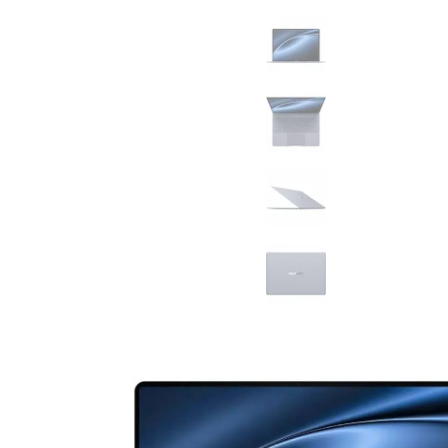
MatePad 12
MatePad Mini
Связаться
Мультимедиа
с нами
Наушники
Мониторы
Аксессуары
Адреса
Чехлы
магазинов
Стилусы
Сетевое оборудование
Кабели и адаптеры
Защитные пленки
Зарядные устройства
Сумки и рюкзаки
Клавиатуры и мыши
Ремешки
Умные очки
Красота и здоровье
Поисковые трекеры
Роутеры