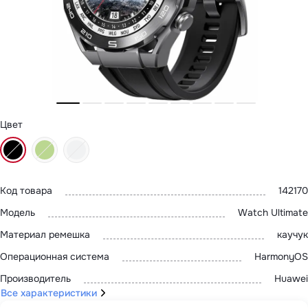
MatePad 12
с нами
MatePad Mini
Мультимедиа
Наушники
Адреса
Мониторы
магазинов
Аксессуары
Чехлы
Стилусы
Сетевое оборудование
Кабели и адаптеры
Цвет
Защитные пленки
Зарядные устройства
Сумки и рюкзаки
Клавиатуры и мыши
Ремешки
Умные очки
Код товара
142170
Красота и здоровье
Модель
Watch Ultimate
Поисковые трекеры
Роутеры
Материал ремешка
каучук
Операционная система
HarmonyOS
Производитель
Huawei
Все характеристики