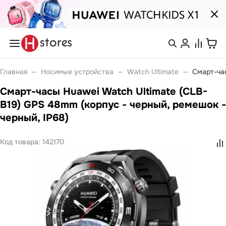
Каталог
Смартфоны
nova
Войти или
Главная
—
Носимые устройства
—
Watch Ultimate
—
Смарт-ча
Pura
зарегистрироваться
Носимые устройства
Смарт-часы Huawei Watch Ultimate (CLB-
Watch
Watch Fit
B19) GPS 48mm (корпус - черный, ремешок -
Каталог
Watch GT
черный, IP68)
Watch Ultimate
Watch Kids
Band 10
Покупателям
Код товара:
142170
Band 11
Ноутбуки
Компания
MateBook
MateBook D
MateBook GT
С нами
Планшеты
удобно
MatePad Pro
MatePad SE
MatePad 11
Связаться