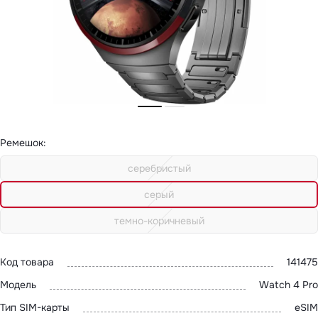
MatePad 12
с нами
MatePad Mini
Мультимедиа
Наушники
Адреса
Мониторы
магазинов
Аксессуары
Чехлы
Стилусы
Сетевое оборудование
Кабели и адаптеры
Защитные пленки
Ремешок
:
Зарядные устройства
Сумки и рюкзаки
серебристый
Клавиатуры и мыши
Ремешки
Умные очки
серый
Красота и здоровье
Поисковые трекеры
темно-коричневый
Роутеры
Код товара
141475
Модель
Watch 4 Pro
Тип SIM-карты
eSIM