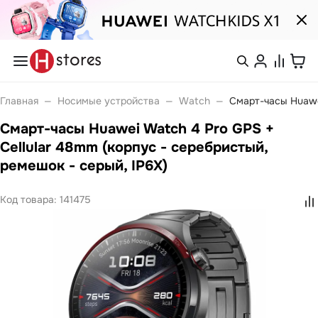
Каталог
Смартфоны
nova
Войти или
Главная
—
Носимые устройства
—
Watch
—
Смарт-часы Huawe
Pura
зарегистрироваться
Носимые устройства
Смарт-часы Huawei Watch 4 Pro GPS +
Watch
Watch Fit
Cellular 48mm (корпус - серебристый,
Каталог
Watch GT
ремешок - серый, IP6X)
Watch Ultimate
Watch Kids
Band 10
Покупателям
Код товара:
141475
Band 11
Ноутбуки
Компания
MateBook
MateBook D
MateBook GT
С нами
Планшеты
удобно
MatePad Pro
MatePad SE
MatePad 11
Связаться