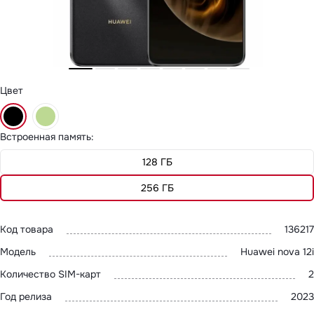
MatePad 12
с нами
MatePad Mini
Мультимедиа
Наушники
Адреса
Мониторы
магазинов
Аксессуары
Чехлы
Цвет
Стилусы
Сетевое оборудование
Кабели и адаптеры
Защитные пленки
Встроенная память
:
Зарядные устройства
Сумки и рюкзаки
128 ГБ
Клавиатуры и мыши
Ремешки
256 ГБ
Умные очки
Красота и здоровье
Поисковые трекеры
Код товара
136217
Роутеры
Модель
Huawei nova 12i
Количество SIM-карт
2
Год релиза
2023