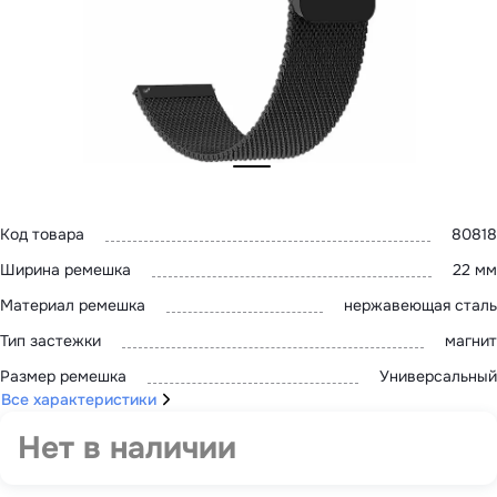
MatePad 12
с нами
MatePad Mini
Мультимедиа
Наушники
Адреса
Мониторы
магазинов
Аксессуары
Чехлы
Стилусы
Сетевое оборудование
Кабели и адаптеры
Защитные пленки
Зарядные устройства
Код товара
80818
Сумки и рюкзаки
Клавиатуры и мыши
Ширина ремешка
22 мм
Ремешки
Умные очки
Материал ремешка
нержавеющая сталь
Красота и здоровье
Тип застежки
магнит
Поисковые трекеры
Роутеры
Размер ремешка
Универсальный
Все характеристики
Нет в наличии