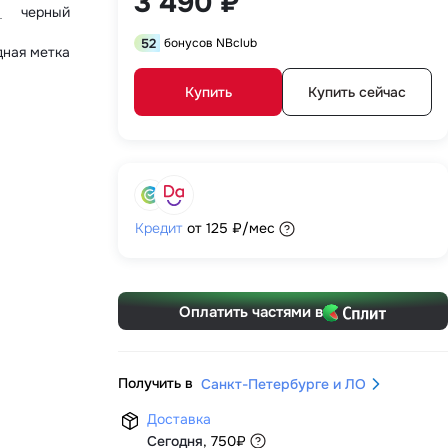
3 490 ₽
черный
52
бонусов NBclub
ная метка
Купить
Купить сейчас
Кредит
от
125 ₽
/мес
Оплатить частями в
Получить в
Санкт-Петербурге и ЛО
Доставка
Сегодня
,
750
₽