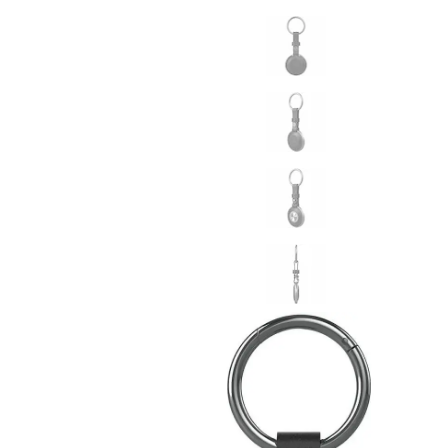
MatePad 12
MatePad Mini
Связаться
Мультимедиа
с нами
Наушники
Мониторы
Аксессуары
Адреса
Чехлы
магазинов
Стилусы
Сетевое оборудование
Кабели и адаптеры
Защитные пленки
Зарядные устройства
Сумки и рюкзаки
Клавиатуры и мыши
Ремешки
Умные очки
Красота и здоровье
Поисковые трекеры
Роутеры