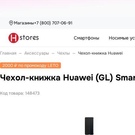
Магазины
+7 (800) 707-06-91
Каталог
Смартфоны
Смартфоны
Носимые ус
nova
Pura
Носимые устройства
Войти или
Главная
—
Аксессуары
—
Чехлы
—
Чехол-книжка Huawei
Watch
зарегистрироваться
Watch Fit
2000 ₽ по промокоду LETO
Watch GT
Watch Ultimate
Чехол-книжка Huawei (GL) Smart
Каталог
Watch Kids
Band 10
Band 11
Ноутбуки
Код товара:
148473
Покупателям
MateBook
MateBook D
MateBook GT
Компания
Планшеты
MatePad Pro
С нами
MatePad SE
удобно
MatePad 11