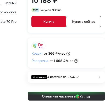
10 188 ₽
черный
152
бонусов NBclub
ол-книжка
ate 70 Pro
Купить
Купить сейчас
Кредит
от
366 ₽
/мес
Рассрочка
от
1 698 ₽
/мес
4 платежа по
2 547 ₽
Оплатить частями в