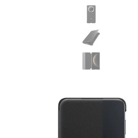
MatePad 12
MatePad Mini
Связаться
Мультимедиа
с нами
Наушники
Мониторы
Аксессуары
Адреса
Чехлы
магазинов
Стилусы
Сетевое оборудование
Кабели и адаптеры
Защитные пленки
Зарядные устройства
Сумки и рюкзаки
Клавиатуры и мыши
Ремешки
Умные очки
Красота и здоровье
Поисковые трекеры
Роутеры