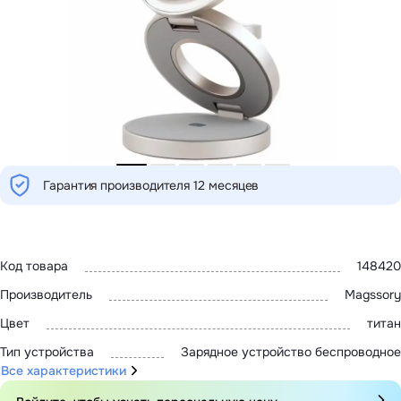
MatePad 12
с нами
MatePad Mini
Мультимедиа
Наушники
Адреса
Мониторы
магазинов
Аксессуары
Чехлы
Стилусы
Сетевое оборудование
Кабели и адаптеры
Защитные пленки
Зарядные устройства
Гарантия производителя 12 месяцев
Сумки и рюкзаки
Клавиатуры и мыши
Ремешки
Умные очки
Красота и здоровье
Код товара
148420
Поисковые трекеры
Роутеры
Производитель
Magssory
Цвет
титан
Тип устройства
Зарядное устройство беспроводное
Все характеристики