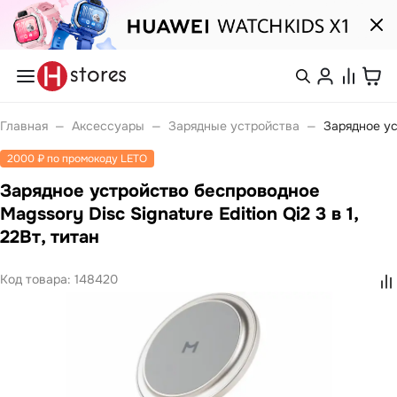
Каталог
Смартфоны
nova
Войти или
Главная
—
Аксессуары
—
Зарядные устройства
—
Зарядное ус
Pura
зарегистрироваться
Носимые устройства
2000 ₽ по промокоду LETO
Watch
Watch Fit
Зарядное устройство беспроводное
Каталог
Watch GT
Watch Ultimate
Magssory Disc Signature Edition Qi2 3 в 1,
Watch Kids
22Вт, титан
Band 10
Покупателям
Band 11
Ноутбуки
Код товара:
148420
Компания
MateBook
MateBook D
MateBook GT
С нами
Планшеты
удобно
MatePad Pro
MatePad SE
MatePad 11
Связаться