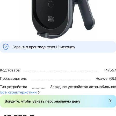
MatePad 12
с нами
MatePad Mini
Мультимедиа
Наушники
Адреса
Мониторы
магазинов
Аксессуары
Чехлы
Стилусы
Сетевое оборудование
Кабели и адаптеры
Гарантия производителя 12 месяцев
Защитные пленки
Зарядные устройства
Сумки и рюкзаки
Клавиатуры и мыши
Ремешки
Код товара
147557
Умные очки
Красота и здоровье
Производитель
Huawei (GL)
Поисковые трекеры
Роутеры
Тип устройства
Зарядное устройство автомобильное
Все характеристики
Войдите, чтобы узнать персональную цену