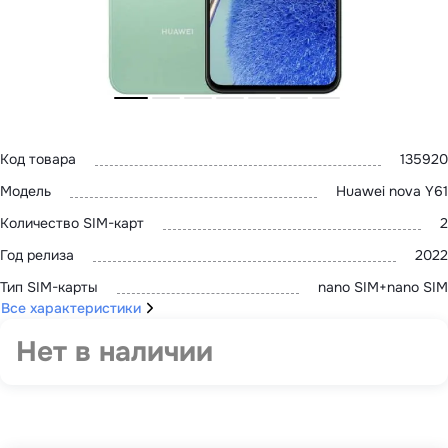
MatePad 12
с нами
MatePad Mini
Мультимедиа
Наушники
Адреса
Мониторы
магазинов
Аксессуары
Чехлы
Стилусы
Сетевое оборудование
Код товара
135920
Кабели и адаптеры
Защитные пленки
Модель
Huawei nova Y61
Зарядные устройства
Сумки и рюкзаки
Количество SIM-карт
2
Клавиатуры и мыши
Год релиза
2022
Ремешки
Умные очки
Тип SIM-карты
nano SIM+nano SIM
Красота и здоровье
Все характеристики
Поисковые трекеры
Роутеры
Нет в наличии