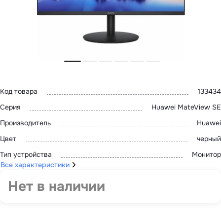
MatePad 12
с нами
MatePad Mini
Мультимедиа
Наушники
Адреса
Мониторы
магазинов
Аксессуары
Чехлы
Стилусы
Сетевое оборудование
Кабели и адаптеры
Защитные пленки
Код товара
133434
Зарядные устройства
Серия
Huawei MateView SE
Сумки и рюкзаки
Клавиатуры и мыши
Производитель
Huawei
Ремешки
Умные очки
Цвет
черный
Красота и здоровье
Поисковые трекеры
Тип устройства
Монитор
Роутеры
Все характеристики
Нет в наличии