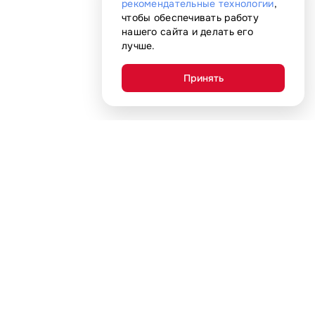
рекомендательные технологии
,
чтобы обеспечивать работу
нашего сайта и делать его
лучше.
Принять
Покупателям
Адреса магазинов
Акции
С нами удобно
Гарантия
Доставка и оплата
Карта преимуществ
Обмен и возврат
Рассрочка и кредит
Компания
Подарочная карта
Страхование