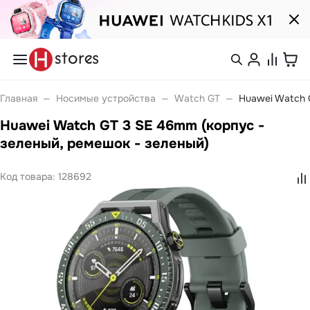
Каталог
Смартфоны
Mate
Войти или
Главная
—
Носимые устройства
—
Watch GT
—
Huawei Watch 
nova
зарегистрироваться
Pura
Huawei Watch GT 3 SE 46mm (корпус -
Носимые устройства
Watch
зеленый, ремешок - зеленый)
Каталог
Watch D
Watch Fit
Watch GT
Код товара:
128692
Watch Ultimate
Покупателям
Watch Kids
Band 10
Компания
Band 11
Ноутбуки
MateBook
С нами
MateBook D
удобно
MateBook GT
Планшеты
MatePad Pro
Связаться