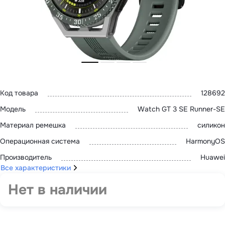
MatePad SE
с нами
MatePad 11
MatePad 12
MatePad Mini
Адреса
Мультимедиа
магазинов
Наушники
Мониторы
Аксессуары
Чехлы
Стилусы
Сетевое оборудование
Код товара
128692
Кабели и адаптеры
Модель
Watch GT 3 SE Runner-SE
Защитные пленки
Зарядные устройства
Материал ремешка
силикон
Сумки и рюкзаки
Клавиатуры и мыши
Операционная система
HarmonyOS
Ремешки
Умные очки
Производитель
Huawei
Красота и здоровье
Все характеристики
Поисковые трекеры
Роутеры
Нет в наличии