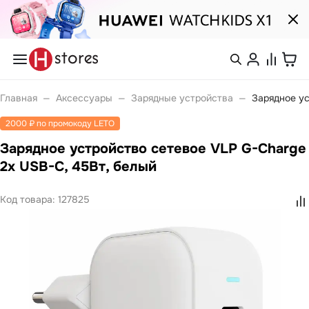
Каталог
Смартфоны
nova
Войти или
Главная
—
Аксессуары
—
Зарядные устройства
—
Зарядное ус
Pura
зарегистрироваться
Носимые устройства
2000 ₽ по промокоду LETO
Watch
Watch Fit
Зарядное устройство сетевое VLP G-Charge
Каталог
Watch GT
Watch Ultimate
2x USB-C, 45Вт, белый
Watch Kids
Band 10
Покупателям
Код товара:
127825
Band 11
Ноутбуки
Компания
MateBook
MateBook D
MateBook GT
С нами
Планшеты
удобно
MatePad Pro
MatePad SE
MatePad 11
Связаться