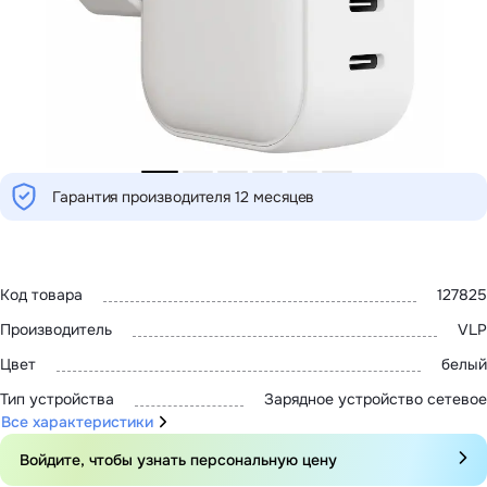
MatePad 12
с нами
MatePad Mini
Мультимедиа
Наушники
Адреса
Мониторы
магазинов
Аксессуары
Чехлы
Стилусы
Сетевое оборудование
Кабели и адаптеры
Гарантия производителя 12 месяцев
Защитные пленки
Зарядные устройства
Сумки и рюкзаки
Клавиатуры и мыши
Ремешки
Код товара
127825
Умные очки
Красота и здоровье
Производитель
VLP
Поисковые трекеры
Роутеры
Цвет
белый
Тип устройства
Зарядное устройство сетевое
Все характеристики
Войдите, чтобы узнать персональную цену