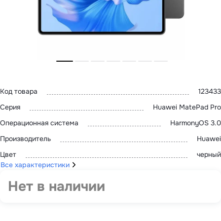
MatePad 12
с нами
MatePad Mini
Мультимедиа
Наушники
Адреса
Мониторы
магазинов
Аксессуары
Чехлы
Стилусы
Сетевое оборудование
Кабели и адаптеры
Защитные пленки
Код товара
123433
Зарядные устройства
Серия
Huawei MatePad Pro
Сумки и рюкзаки
Клавиатуры и мыши
Операционная система
HarmonyOS 3.0
Ремешки
Умные очки
Производитель
Huawei
Красота и здоровье
Поисковые трекеры
Цвет
черный
Роутеры
Все характеристики
Нет в наличии