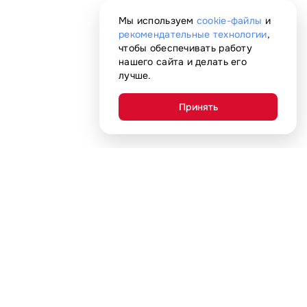
Мы используем
cookie-файлы
и
рекомендательные технологии
,
чтобы обеспечивать работу
нашего сайта и делать его
лучше.
Принять
Покупателям
Адреса магазинов
Акции
С нами удобно
Гарантия
Доставка и оплата