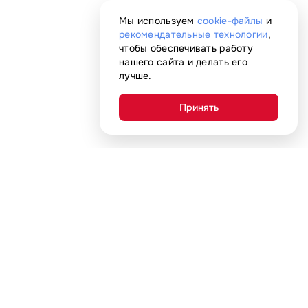
Мы используем
cookie-файлы
и
рекомендательные технологии
,
чтобы обеспечивать работу
нашего сайта и делать его
лучше.
Принять
Покупателям
Адреса магазинов
Акции
С нами удобно
Гарантия
Доставка и оплата