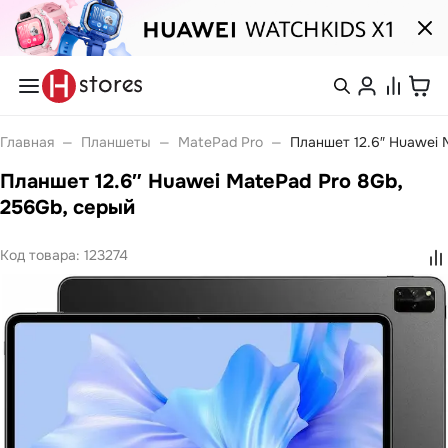
Каталог
Смартфоны
nova
Войти или
Главная
—
Планшеты
—
MatePad Pro
—
Планшет 12.6″ Huawei 
Pura
зарегистрироваться
Носимые устройства
Планшет 12.6″ Huawei MatePad Pro 8Gb,
Watch
Watch Fit
256Gb, серый
Каталог
Watch GT
Watch Ultimate
Watch Kids
Код товара:
123274
Band 10
Покупателям
Band 11
Ноутбуки
Компания
MateBook
MateBook D
MateBook GT
С нами
Планшеты
удобно
MatePad Pro
MatePad SE
MatePad 11
Связаться