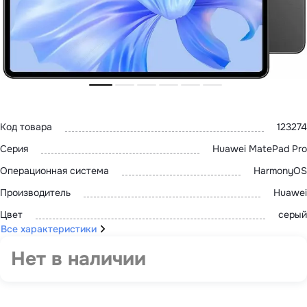
MatePad 12
с нами
MatePad Mini
Мультимедиа
Наушники
Адреса
Мониторы
магазинов
Аксессуары
Чехлы
Стилусы
Сетевое оборудование
Кабели и адаптеры
Защитные пленки
Код товара
123274
Зарядные устройства
Серия
Huawei MatePad Pro
Сумки и рюкзаки
Клавиатуры и мыши
Операционная система
HarmonyOS
Ремешки
Умные очки
Производитель
Huawei
Красота и здоровье
Поисковые трекеры
Цвет
серый
Роутеры
Все характеристики
Нет в наличии