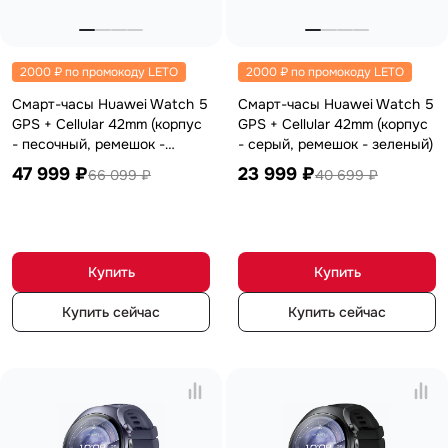
MatePad 12
с нами
MatePad Mini
Мультимедиа
Наушники
Адреса
2000 ₽ по промокоду LETO
2000 ₽ по промокоду LETO
Мониторы
магазинов
Аксессуары
Смарт-часы Huawei Watch 5
Смарт-часы Huawei Watch 5
Чехлы
GPS + Cellular 42mm (корпус
GPS + Cellular 42mm (корпус
Стилусы
- песочный, ремешок -
- серый, ремешок - зеленый)
Сетевое оборудование
золотой браслет из стали)
Кабели и адаптеры
47 999 ₽
23 999 ₽
66 099 ₽
40 699 ₽
Защитные пленки
Зарядные устройства
Сумки и рюкзаки
Клавиатуры и мыши
Ремешки
Купить
Купить
Умные очки
Красота и здоровье
Поисковые трекеры
Купить сейчас
Купить сейчас
Роутеры